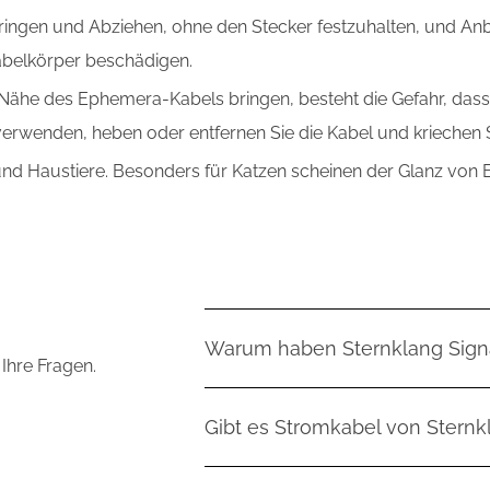
bringen und Abziehen, ohne den Stecker festzuhalten, und A
abelkörper beschädigen.
Nähe des Ephemera-Kabels bringen, besteht die Gefahr, das
erwenden, heben oder entfernen Sie die Kabel und kriechen 
r und Haustiere. Besonders für Katzen scheinen der Glanz von 
Warum haben Sternklang Signa
 Ihre Fragen.
Die High End Signalkabel vom Entw
Gibt es Stromkabel von Stern
von der Minimierung der Belastung de
konzipiert, dass sie selbst durch 
Sternklang selbst bietet Stromkabe