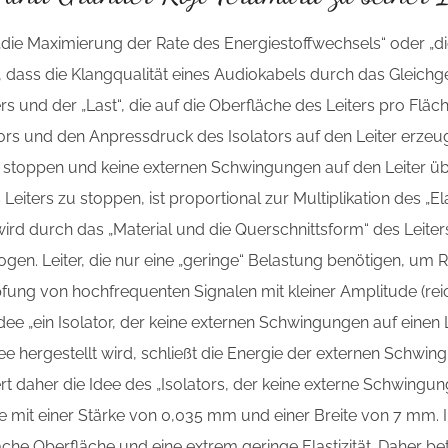
„die Maximierung der Rate des Energiestoffwechsels“ oder „d
en, dass die Klangqualität eines Audiokabels durch das Gleich
 und der „Last“, die auf die Oberfläche des Leiters pro Fläch
ors und den Anpressdruck des Isolators auf den Leiter erzeugt
rs stoppen und keine externen Schwingungen auf den Leiter üb
 Leiters zu stoppen, ist proportional zur Multiplikation des „
“ wird durch das „Material und die Querschnittsform“ des Leit
gen. Leiter, die nur eine „geringe“ Belastung benötigen, um
fung von hochfrequenten Signalen mit kleiner Amplitude (re
dee „ein Isolator, der keine externen Schwingungen auf einen L
dee hergestellt wird, schließt die Energie der externen Schwin
t daher die Idee des „Isolators, der keine externe Schwingung 
ie mit einer Stärke von 0,035 mm und einer Breite von 7 mm.
ache Oberfläche und eine extrem geringe Elastizität. Daher be