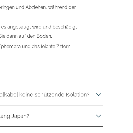
nbringen und Abziehen, während der
s es angesaugt wird und beschädigt
Sie dann auf den Boden.
Ephemera und das leichte Zittern
lkabel keine schützende Isolation?
ickler Koji Teramura verfolgen das Konzept
klang Japan?
s Kabelleiters. Die leitende Kupferfolie ist so
den durchfließenden Strom nicht in Schwingung
l an, die aber in Deutschland, wegen fehlender