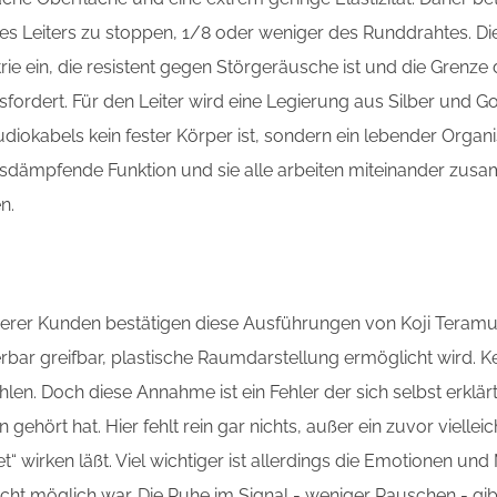
 des Leiters zu stoppen, 1/8 oder weniger des Runddrahtes. D
e ein, die resistent gegen Störgeräusche ist und die Grenze 
fordert. Für den Leiter wird eine Legierung aus Silber und Gol
Audiokabels kein fester Körper ist, sondern ein lebender Orga
sdämpfende Funktion und sie alle arbeiten miteinander zusam
n.
rer Kunden bestätigen diese Ausführungen von Koji Teramura 
bar greifbar, plastische Raumdarstellung ermöglicht wird. Ken
len. Doch diese Annahme ist ein Fehler der sich selbst erkl
gehört hat. Hier fehlt rein gar nichts, außer ein zuvor viell
t“ wirken läßt. Viel wichtiger ist allerdings die Emotionen und
eicht möglich war. Die Ruhe im Signal - weniger Rauschen - g