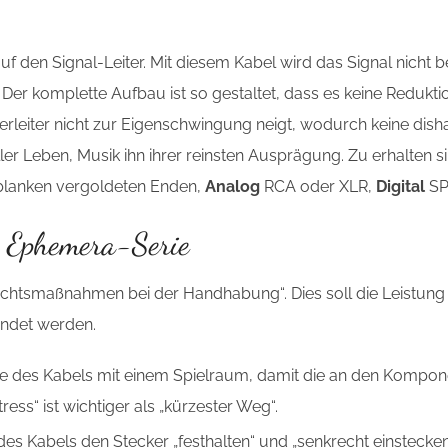
 den Signal-Leiter. Mit diesem Kabel wird das Signal nicht b
Der komplette Aufbau ist so gestaltet, dass es keine Reduktio
erleiter nicht zur Eigenschwingung neigt, wodurch keine dis
oller Leben, Musik ihn ihrer reinsten Ausprägung. Zu erhalten s
blanken vergoldeten Enden,
Analog
RCA oder XLR,
Digital
SP
r Ephemera-Serie
rsichtsmaßnahmen bei der Handhabung“. Dies soll die Leistu
wendet werden.
nge des Kabels mit einem Spielraum, damit die an den Komp
ess“ ist wichtiger als „kürzester Weg“.
s Kabels den Stecker „festhalten“ und „senkrecht einstecken