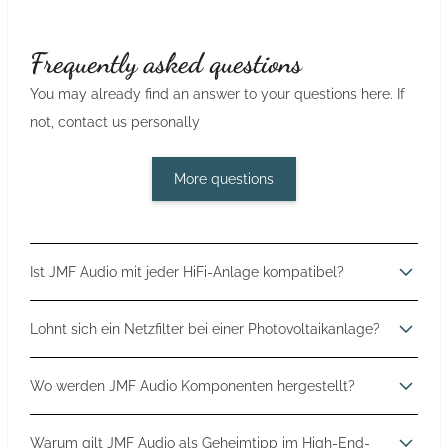
Frequently asked questions
You may already find an answer to your questions here. If
not, contact us personally
More questions
Ist JMF Audio mit jeder HiFi-Anlage kompatibel?
Ja. Die Komponenten von JMF Audio lassen sich
Lohnt sich ein Netzfilter bei einer Photovoltaikanlage?
grundsätzlich mit hochwertigen HiFi-Anlagen
unterschiedlichster Hersteller kombinieren. Ob Verstärker,
In allen Fällen ja. Moderne Haushalte mit
Wo werden JMF Audio Komponenten hergestellt?
Vorstufe oder Netzfilter – entscheidend ist eine sorgfältige
Photovoltaikanlagen, Wechselrichtern oder zahlreichen
Abstimmung auf das vorhandene System. Gerne beraten
elektronischen Verbrauchern belasten das Stromnetz stark.
JMF Audio entwickelt und fertigt seine High-End-
Warum gilt JMF Audio als Geheimtipp im High-End-