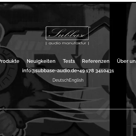
Produkte
Neuigkeiten
Tests
Referenzen
Über un
info@subbase-audio.de
+49 178 3410431
Deutsch
English