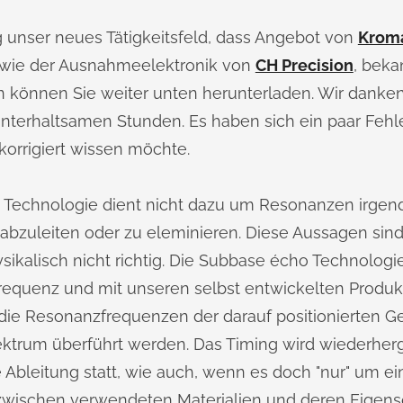
g unser neues Tätigkeitsfeld, dass Angebot von
Krom
owie der Ausnahmeelektronik von
CH Precision
, beka
n können Sie weiter unten herunterladen. Wir danke
unterhaltsamen Stunden. Es haben sich ein paar Fehl
 korrigiert wissen möchte.
Technologie dient nicht dazu um Resonanzen irgendw
abzuleiten oder zu eleminieren. Diese Aussagen sind 
ikalisch nicht richtig. Die Subbase écho Technologie
frequenz und mit unseren selbst entwickelten Produk
die Resonanzfrequenzen der darauf positionierten Ger
trum überführt werden. Das Timing wird wiederherges
e Ableitung statt, wie auch, wenn es doch "nur" um ei
wischen verwendeten Materialien und deren Eigen