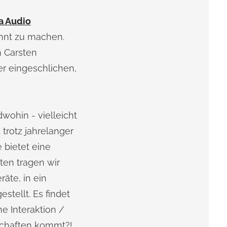
a Audio
nnt zu machen.
n Carsten
er eingeschlichen,
ohin - vielleicht
trotz jahrelanger
 bietet eine
ten tragen wir
äte, in ein
tellt. Es findet
ne Interaktion /
schaften kommt?!