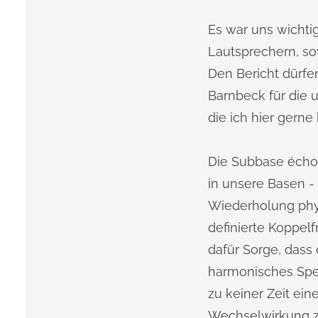
Es war uns wichti
Lautsprechern, s
Den Bericht dürfe
Barnbeck für die 
die ich hier gerne
Die Subbase écho 
in unsere Basen - 
Wiederholung phys
definierte Koppel
dafür Sorge, dass 
harmonisches Spek
zu keiner Zeit ein
Wechselwirkung z