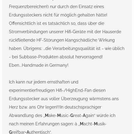
Frequenzbereichen!) nur durch den Einsatz eines
Erdungssteckers nicht für möglich gehalten hätte!
Offensichtlich ist es tatsächlich so, dass über die
Stromverbindungen unserer Hifi-Geräte mit der Hauserde
rückfließende HF-Störungen klangschädliche Wirkung
haben. Übrigens: …die Verarbeitungsqualität ist - wie üblich
- bei Subbase-Produkten absolut hervorragend!
Eben...Handmade in Germany!
Ich kann nur jedem ernsthaften und
experimentierfreudigen Hifi-/HighEnd-Fan diesen
Erdungsstecker aus voller Überzeugung wärmstens ans
Herz bzw. ans Ohr legen!!!In deutschsprachiger
Abwandlung des „
M
ake-
M
usic-
G
reat-
A
gain“ würde ich
nach meinen Erfahrungen sagen: à „
M
acht-
M
usik-
G
reifbar+
A
uthentisch“.