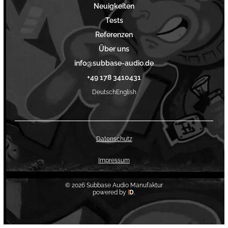
Neuigkeiten
Tests
Referenzen
Über uns
info@subbase-audio.de
+49 178 3410431
Deutsch
English
Datenschutz
Impressum
©
2026
Subbase Audio Manufaktur
powered by
I
D
.