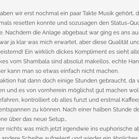
en wir erst nochmal ein paar Takte Musik gehört, d
mals resetten konnte und sozusagen den Status‐Quo
. Nachdem die Anlage abgebaut war ging es ans au
ar ja klar was mich erwartet, aber diese Qualität und
sternd! Ein wirklich dickes Kompliment es sieht alle
pikes vom Shambala sind absolut makellos, echte Ha
sser kann man so etwas einfach nicht machen.
tion hat dann doch einige Stunden gebraucht, da wi
en und es von vornherein möglichst gut machen wol
fahren, kontrolliert ob alles funzt und erstmal Kaff
entspannen zu können. Nach einer halben Stunde d
öne über das neue Setup…
r nichts was mich jetzt irgendwie ins euphorische ab
 andere Scheibe aufgelegt und wieder ein ähnliches