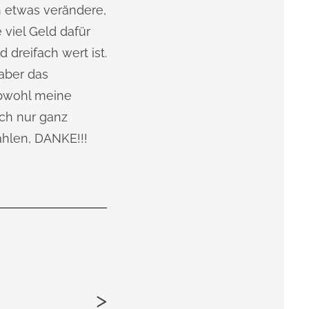
n etwas verändere,
viel Geld dafür
 dreifach wert ist.
aber das
obwohl meine
ch nur ganz
ahlen, DANKE!!!
>