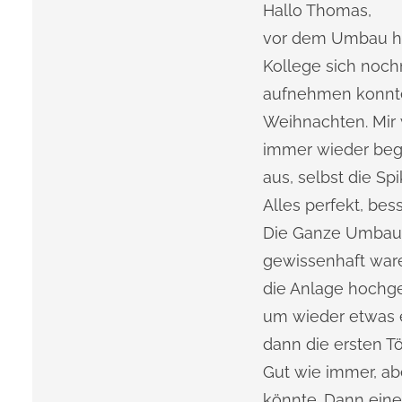
Hallo Thomas,
vor dem Umbau hab
Kollege sich noch
aufnehmen konnte
Weihnachten. Mir w
immer wieder begei
aus, selbst die S
Alles perfekt, be
Die Ganze Umbauak
gewissenhaft war
die Anlage hochge
um wieder etwas 
dann die ersten T
Gut wie immer, abe
könnte. Dann eine