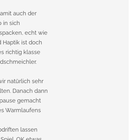
amit auch der
 in sich
spacken, echt wie
 Haptik ist doch
s richtig klasse
ndschmeichler.
r natürlich sehr
lten. Danach dann
eepause gemacht
es Warmlaufens
driften lassen
 Spiel. OK etwas