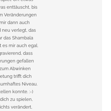
as enttäuscht, bis
am Veränderungen
 mir dann auch
 neu verlegt, das
gar das Shambala
t es mir auch egal.
ravierend, dass
erungen gefallen
is zum Abwinken
tung trifft dich
raumhaftes Niveau.
ellen konnte. :-)
dich zu spielen,
ichts verändert,