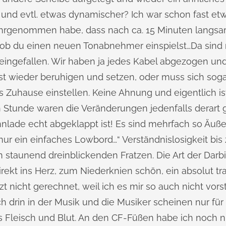
und evtl. etwas dynamischer? Ich war schon fast etw
hrgenommen habe, dass nach ca. 15 Minuten langs
ls ob du einen neuen Tonabnehmer einspielst…Da sind
 eingefallen. Wir haben ja jedes Kabel abgezogen und
rst wieder beruhigen und setzen, oder muss sich so
s Zuhause einstellen. Keine Ahnung und eigentlich is
 Stunde waren die Veränderungen jedenfalls derart g
nnlade echt abgeklappt ist! Es sind mehrfach so Äuß
h nur ein einfaches Lowbord…“ Verständnislosigkeit b
staunend dreinblickenden Fratzen. Die Art der Darbie
 direkt ins Herz, zum Niederknien schön, ein absolut t
zt nicht gerechnet, weil ich es mir so auch nicht vorst
ach drin in der Musik und die Musiker scheinen nur für 
us Fleisch und Blut. An den CF‐Füßen habe ich noch n