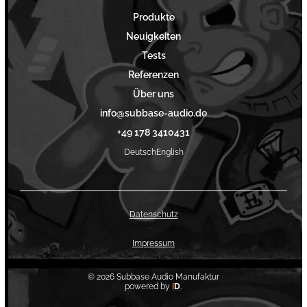
Produkte
Neuigkeiten
Tests
Referenzen
Über uns
info@subbase-audio.de
+49 178 3410431
Deutsch
English
Datenschutz
Impressum
©
2026
Subbase Audio Manufaktur
powered by
I
D
.